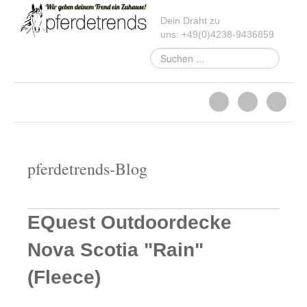
Dein Draht zu
uns:
+49
(
0
)
4238-
9436859
Suchen
...
pferdetrends-Blog
EQuest Outdoordecke
Nova Scotia "Rain"
(Fleece)