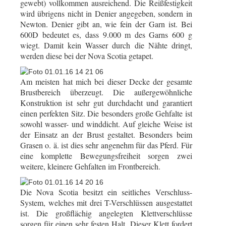
gewebt) vollkommen ausreichend.
Die Reißfestigkeit
wird übrigens nicht in Denier angegeben, sondern in
Newton. Denier gibt an, wie fein der Garn ist. Bei
600D bedeutet es, dass 9.000 m des Garns 600 g
wiegt.
Damit kein Wasser durch die Nähte dringt,
werden diese bei der Nova Scotia getapet.
Am meisten hat mich bei dieser Decke der gesamte
Brustbereich überzeugt. Die außergewöhnliche
Konstruktion ist sehr gut durchdacht und garantiert
einen perfekten Sitz.
Die besonders große Gehfalte ist
sowohl wasser- und winddicht.
Auf gleiche Weise ist
der Einsatz an der Brust gestaltet. Besonders beim
Grasen o. ä. ist dies sehr angenehm für das Pferd.
Für
eine komplette Bewegungsfreiheit sorgen zwei
weitere, kleinere Gehfalten im Frontbereich.
Die Nova Scotia besitzt ein seitliches Verschluss-
System, welches mit drei T-Verschlüssen ausgestattet
ist. Die großflächig angelegten Klettverschlüsse
sorgen für einen sehr festen Halt.
Dieser Klett fordert