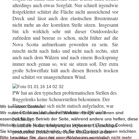
allerdings auch etwas Sorgfalt. Nur schnell irgendwie
festgeklettet schützt die Fläche nicht ausreichend vor
Dreck und lässt auch den elastischen Brusteinsatz
nicht mehr an der korrekten Stelle sitzen.
Insgesamt
bin ich wirklich sehr mit dieser Outdoordecke
zufrieden und bereue es schon, nicht früher auf die
Nova Scotia aufmerksam geworden zu sein.
Sie
rutscht nicht nach links und nicht nach rechts, sitzt
auch nach dem Wälzen und nach einem Bocksprung
immer noch genau so, wie sie sitzen soll.
Der extra
große Schweiflatz hält auch diesen Bereich trocken
und schützt vor unangenehmen Wind.
PW hat an den typischen problematischen Stellen des
Buggelenks keine Scheuerstellen bekommen. Der
Fleeceeinsatz hat sich nicht statisch aufgeladen, war
Wir benutzen Cookies
Wir benutzen Cookies
nie feucht und hat die Fellstruktur von PW nicht
Wir nutzen Cookies auf unserer Website. Einige von ihnen sind
Wir nutzen Cookies auf unserer Website. Einige von ihnen sind
beschädigt.
essenziell für den Betrieb der Seite, während andere uns helfen, diese
essenziell für den Betrieb der Seite, während andere uns helfen, diese
Erhältlich ist die, komplett bei EQuest in Deutschland
Website und die Nutzererfahrung zu verbessern (Tracking Cookies).
Website und die Nutzererfahrung zu verbessern (Tracking Cookies).
produzierte Decke, in der Farbe Mokka und in den
Sie können selbst entscheiden, ob Sie die Cookies zulassen möchten.
Sie können selbst entscheiden, ob Sie die Cookies zulassen möchten.
Bitte beachten Sie, dass bei einer Ablehnung womöglich nicht mehr
Bitte beachten Sie, dass bei einer Ablehnung womöglich nicht mehr
Größen 125 cm - 155 cm.
Da von EQuest keine