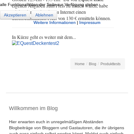
alle Funktionalitäten der Seite zur Verfügung stehen.
alle Funktionalitäten der Seite zur Verfügung stehen.
eigenen Angaben zum Preis zu finden waren, habe
ich bei der Recherche im Internet einen
Akzeptieren
Akzeptieren
Ablehnen
Ablehnen
durchschnittlichen Preis von 130 € ermitteln können.
Weitere Informationen
Weitere Informationen
|
|
Impressum
Impressum
In Kürze geht es weiter mit dem...
/
/
Home
Blog
Produkttests
Willkommen im Blog
Hier erwarten euch in unregelmäßigen Abständen
Blogbeiträge von Bloggern und Gastautoren, die ihr übrigens
auch ganz einfach selbst werden könnt. Meldet euch einfach