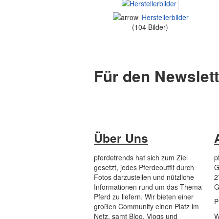
Herstellerbilder
(104 Bilder)
Für den Newslet
Über Uns
pferdetrends hat sich zum Ziel
p
gesetzt, jedes Pferdeoutfit durch
G
Fotos darzustellen und nützliche
2
Informationen rund um das Thema
G
Pferd zu liefern. Wir bieten einer
P
großen Community einen Platz im
Netz, samt Blog, Vlogs und
W