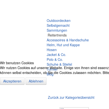
Halfter
Sattel
Vorderzeug
Zubehör & Co.
Outdoordecken
Selbstgemacht
Sammlungen
Reitertrends
Accessoires & Handschuhe
Helm, Hut und Kappe
Hosen
Jacket & Co.
Polo & Co.
Wir benutzen Cookies
Wir benutzen Cookies
Schuhe & Stiefel
Wir nutzen Cookies auf unserer Website. Einige von ihnen sind essenzi
Wir nutzen Cookies auf unserer Website. Einige von ihnen sind essenzi
Turnier
können selbst entscheiden, ob Sie die Cookies zulassen möchten. Bitte
können selbst entscheiden, ob Sie die Cookies zulassen möchten. Bitte
Blog
Akzeptieren
Akzeptieren
Ablehnen
Ablehnen
Zurück zur Kategorieübersicht