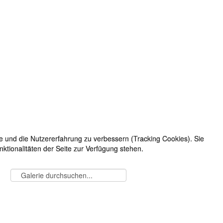
te und die Nutzererfahrung zu verbessern (Tracking Cookies). Sie
te und die Nutzererfahrung zu verbessern (Tracking Cookies). Sie
ktionalitäten der Seite zur Verfügung stehen.
ktionalitäten der Seite zur Verfügung stehen.