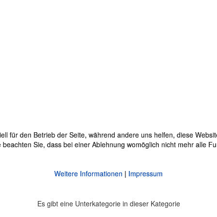
ell für den Betrieb der Seite, während andere uns helfen, diese Websi
ell für den Betrieb der Seite, während andere uns helfen, diese Websi
 beachten Sie, dass bei einer Ablehnung womöglich nicht mehr alle Fun
 beachten Sie, dass bei einer Ablehnung womöglich nicht mehr alle Fun
Weitere Informationen
Weitere Informationen
|
|
Impressum
Impressum
Es gibt eine Unterkategorie in dieser Kategorie