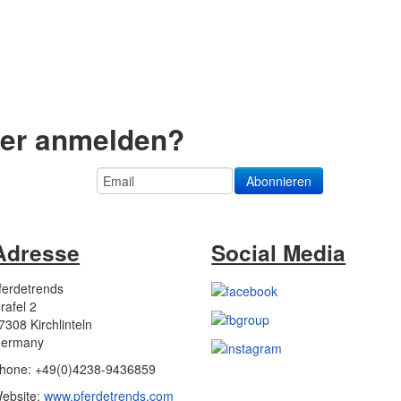
ter anmelden?
Adresse
Social Media
ferdetrends
rafel 2
7308 Kirchlinteln
ermany
hone: +49(0)4238-9436859
ebsite:
www.pferdetrends.com