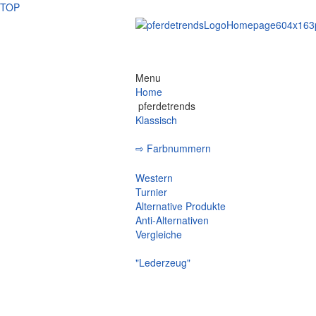
TOP
Menu
Home
pferdetrends
Klassisch
⇨ Farbnummern
Eskadron -
Western
Turnier
Alternative Produkte
Anti-Alternativen
Vergleiche
"Lederzeug"
Trense
Kandare
Stirnriemen