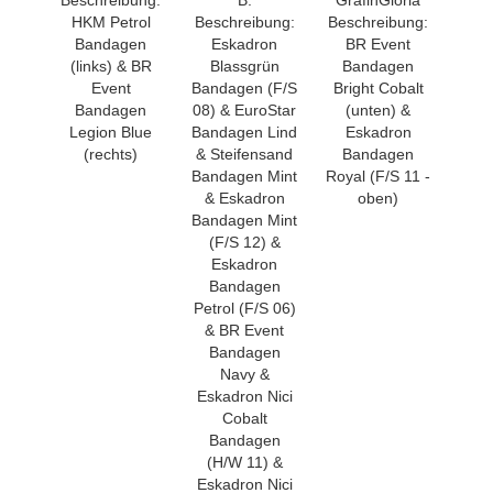
HKM Petrol
Beschreibung:
Beschreibung:
Bandagen
Eskadron
BR Event
(links) & BR
Blassgrün
Bandagen
Event
Bandagen (F/S
Bright Cobalt
Bandagen
08) & EuroStar
(unten) &
Legion Blue
Bandagen Lind
Eskadron
(rechts)
& Steifensand
Bandagen
Bandagen Mint
Royal (F/S 11 -
& Eskadron
oben)
Bandagen Mint
(F/S 12) &
Eskadron
Bandagen
Petrol (F/S 06)
& BR Event
Bandagen
Navy &
Eskadron Nici
Cobalt
Bandagen
(H/W 11) &
Eskadron Nici