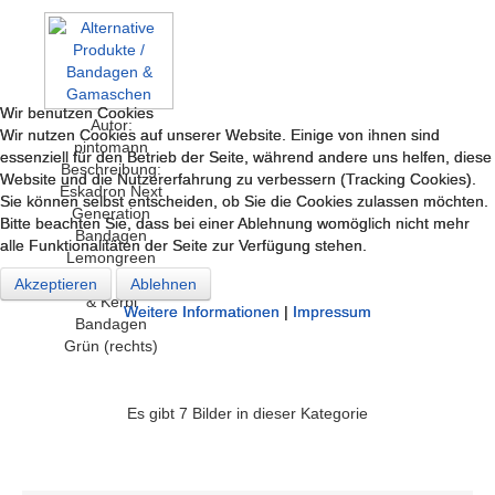
Wir benutzen Cookies
Wir benutzen Cookies
Autor:
Wir nutzen Cookies auf unserer Website. Einige von ihnen sind
Wir nutzen Cookies auf unserer Website. Einige von ihnen sind
pintomann
essenziell für den Betrieb der Seite, während andere uns helfen, diese
essenziell für den Betrieb der Seite, während andere uns helfen, diese
Beschreibung:
Website und die Nutzererfahrung zu verbessern (Tracking Cookies).
Website und die Nutzererfahrung zu verbessern (Tracking Cookies).
Eskadron Next
Sie können selbst entscheiden, ob Sie die Cookies zulassen möchten.
Sie können selbst entscheiden, ob Sie die Cookies zulassen möchten.
Generation
Bitte beachten Sie, dass bei einer Ablehnung womöglich nicht mehr
Bitte beachten Sie, dass bei einer Ablehnung womöglich nicht mehr
Bandagen
alle Funktionalitäten der Seite zur Verfügung stehen.
alle Funktionalitäten der Seite zur Verfügung stehen.
Lemongreen
(F/S 13 - links)
Akzeptieren
Akzeptieren
Ablehnen
Ablehnen
& Kerbl
Weitere Informationen
Weitere Informationen
|
|
Impressum
Impressum
Bandagen
Grün (rechts)
Es gibt 7 Bilder in dieser Kategorie