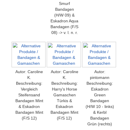
Smurf
Bandagen
(H/W 09) &
Eskadron Aqua
Bandagen (F/S
08) -> v. l. n. r.
Autor: Caroline
Autor: Caroline
Autor:
K.
K.
pintomann
Beschreibung:
Beschreibung:
Beschreibung:
Vergleich
Harry's Horse
Eskadron
Steifensand
Gamaschen
Green
Bandagen Mint
Türkis &
Bandagen
& Eskadron
Eskadron
(H/W 10 - links)
Bandagen Mint
Bandagen Mint
& Kerbl
(F/S 12)
(F/S 12)
Bandagen
Grün (rechts)