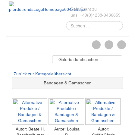
Dein Draht zu
uns:
+49
(
0
)
4238-
9436859
Suchen
...
Zurück zur Kategorieübersicht
Bandagen & Gamaschen
Autor: Beate H.
Autor: Louisa
Autor:
Beschreibung:
B.
GräfinGloria